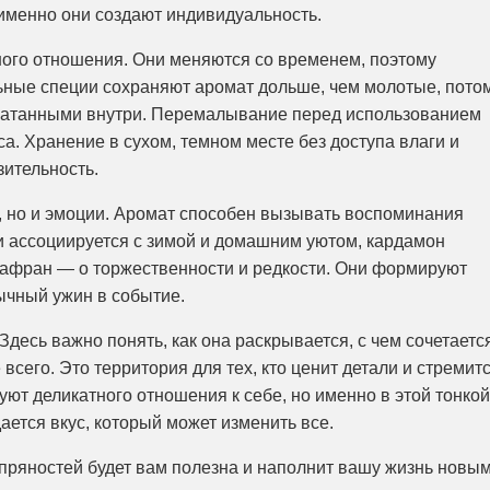
 именно они создают индивидуальность.
ого отношения. Они меняются со временем, поэтому
ьные специи сохраняют аромат дольше, чем молотые, пото
чатанными внутри. Перемалывание перед использованием
а. Хранение в сухом, темном месте без доступа влаги и
зительность.
с, но и эмоции. Аромат способен вызывать воспоминания
ки ассоциируется с зимой и домашним уютом, кардамон
шафран — о торжественности и редкости. Они формируют
ычный ужин в событие.
Здесь важно понять, как она раскрывается, с чем сочетаетс
всего. Это территория для тех, кто ценит детали и стремит
уют деликатного отношения к себе, но именно в этой тонкой
ется вкус, который может изменить все.
пряностей будет вам полезна и наполнит вашу жизнь новы