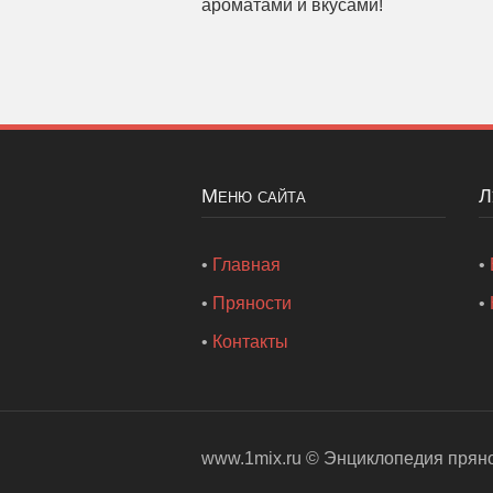
ароматами и вкусами!
Меню сайта
•
Главная
•
•
Пряности
•
•
Контакты
www.1mix.ru ©
Энциклопедия прян