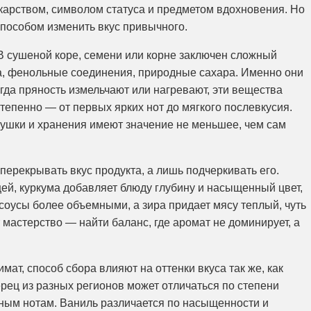
карством, символом статуса и предметом вдохновения. Но
способом изменить вкус привычного.
 В сушеной коре, семени или корне заключен сложный
а, фенольные соединения, природные сахара. Именно они
огда пряность измельчают или нагревают, эти вещества
епенно — от первых ярких нот до мягкого послевкусия.
сушки и хранения имеют значение не меньшее, чем сам
перекрывать вкус продукта, а лишь подчеркивать его.
ей, куркума добавляет блюду глубину и насыщенный цвет,
соусы более объемными, а зира придает мясу теплый, чуть
 мастерство — найти баланс, где аромат не доминирует, а
мат, способ сбора влияют на оттенки вкуса так же, как
ерец из разных регионов может отличаться по степени
ным нотам. Ваниль различается по насыщенности и