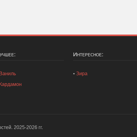
Лучшее:
Интересное:
Ваниль
•
Зира
Кардамон
остей
. 2025-2026 гг.