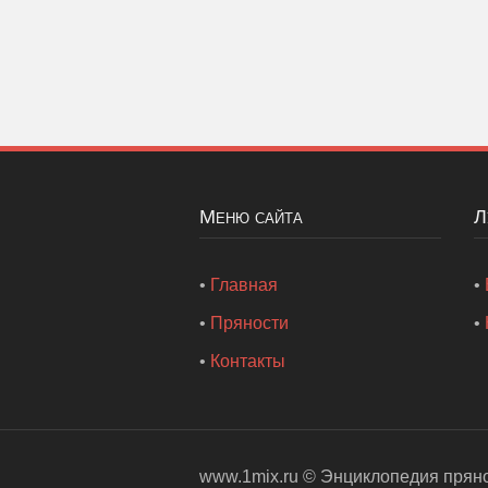
Меню сайта
•
Главная
•
•
Пряности
•
•
Контакты
www.1mix.ru ©
Энциклопедия прян