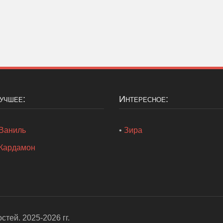
Лучшее:
Интересное:
Ваниль
•
Зира
Кардамон
остей
. 2025-2026 гг.